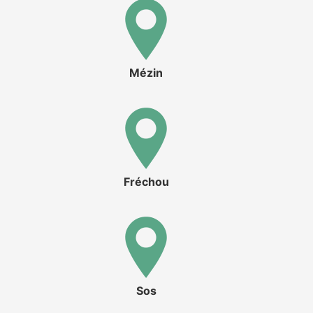
Mézin
Fréchou
Sos