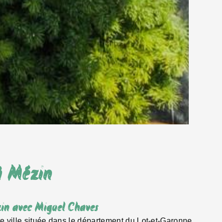
à Mézin
in avec Miguel Chaves
 ville située dans le département du Lot-et-Garonne,