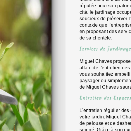
réputée pour son patrim
cité, le jardinage occup
soucieux de préserver l
contexte que l'entrepr
en proposant des servic
de sa clientèle.
Services de Jardinag
Miguel Chaves propose 
allant de l'entretien de
vous souhaitiez embelli
paysager ou simplement 
de Miguel Chaves saura
Entretien des Espaces
L'entretien régulier des
votre jardin. Miguel Cha
de pelouse et de désher
soigné. Grâce à son expe