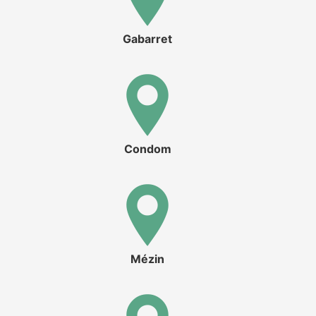
Gabarret
Condom
Mézin