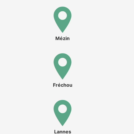
Mézin
Fréchou
Lannes