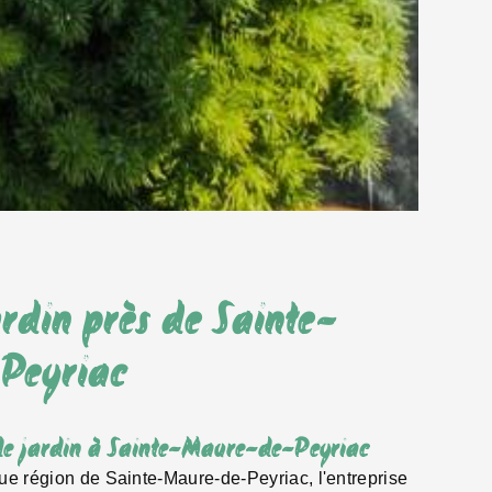
ardin près de Sainte-
Peyriac
n de jardin à Sainte-Maure-de-Peyriac
ue région de Sainte-Maure-de-Peyriac, l'entreprise