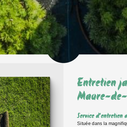
Entretien j
Maure-de-
Service d'entretie
Située dans la magnifiq